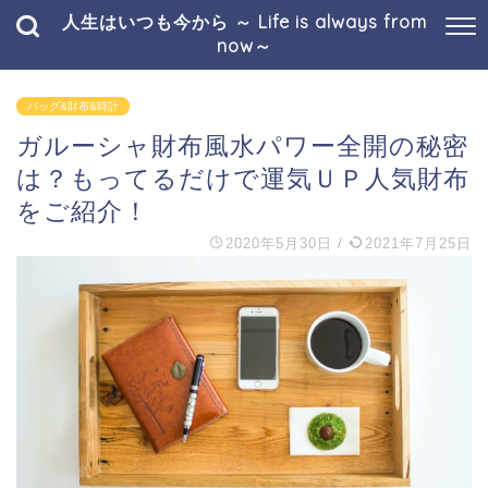
人生はいつも今から ～ Life is always from
now～
バッグ&財布&時計
ガルーシャ財布風水パワー全開の秘密
は？もってるだけで運気ＵＰ人気財布
をご紹介！
2020年5月30日
/
2021年7月25日