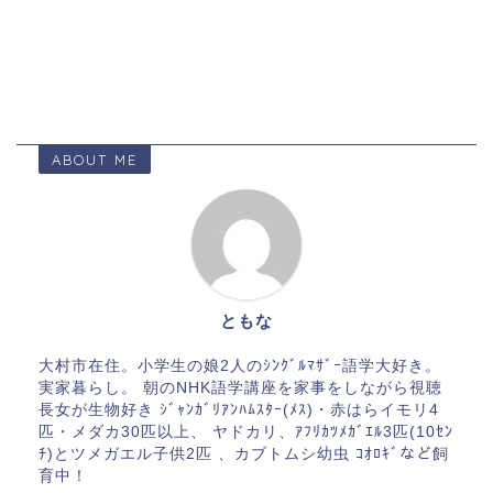
ABOUT ME
ともな
大村市在住。小学生の娘2人のｼﾝｸﾞﾙﾏｻﾞｰ語学大好き。
実家暮らし。 朝のNHK語学講座を家事をしながら視聴
長女が生物好き ｼﾞｬﾝｶﾞﾘｱﾝﾊﾑｽﾀｰ(ﾒｽ)・赤はらイモリ4
匹・メダカ30匹以上、 ヤドカリ、ｱﾌﾘｶﾂﾒｶﾞｴﾙ3匹(10ｾﾝ
ﾁ)とツメガエル子供2匹 、カブトムシ幼虫 ｺｵﾛｷﾞなど飼
育中！