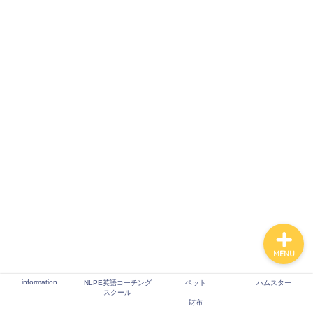
ハムスター
語学
長崎県グルメ
財布
本
MENU
information
NLPE英語コーチング
ペット
ハムスター
スクール
財布