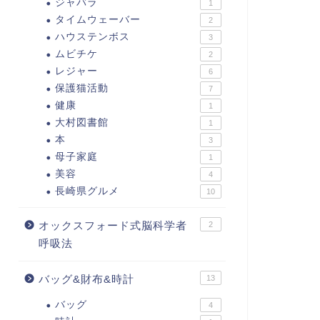
ジャバラ
1
タイムウェーバー
2
ハウステンボス
3
ムビチケ
2
レジャー
6
保護猫活動
7
健康
1
大村図書館
1
本
3
母子家庭
1
美容
4
長崎県グルメ
10
オックスフォード式脳科学者
2
呼吸法
バッグ&財布&時計
13
バッグ
4