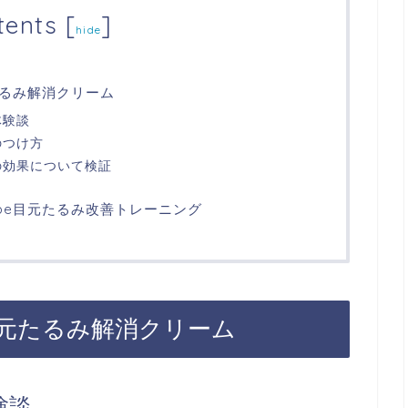
tents
[
]
hide
るみ解消クリーム
体験談
のつけ方
の効果について検証
ube目元たるみ改善トレーニング
元たるみ解消クリーム
験談