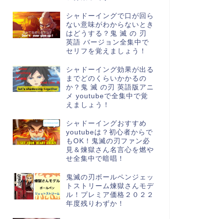
シャドーイングで口が回ら
ない意味がわからないとき
はどうする？鬼 滅 の 刃
英語 バージョン全集中で
セリフを覚えましょう！
シャドーイング効果が出る
までどのくらいかかるの
か？鬼 滅 の刃 英語版アニ
メ youtubeで全集中で覚
えましょう！
シャドーイングおすすめ
youtubeは？初心者からで
もOK！鬼滅の刃ファン必
見＆煉獄さん名言心を燃や
せ全集中で暗唱！
鬼滅の刃ボールペンジェッ
トストリーム煉獄さんモデ
ル！プレミア価格２０２２
年度残りわずか！