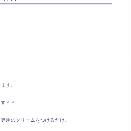
います。
です＾＾
に専用のクリームをつけるだけ。