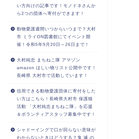
い方向けの記事です！モノドネさんか
ら2つの団体へ寄付ができます！
動物愛護週間いつからいつまで？大村
市 ミライON図書館にてイベント開
催！令和5年9月20日～26日まで！
大村純忠 まちねこ隊 アマゾン
amazon ほしい物リスト公開中です！
長崎県 大村市で活動しています！
信用できる動物愛護団体に寄付をした
い方はこちら！長崎県大村市 保護猫
活動 「大村純忠まちねこ隊」を応援
＆ボランティアスタッフ募集中です！
シャドーイングで口が回らない意味が
わからないときはどうする？鬼 滅 の