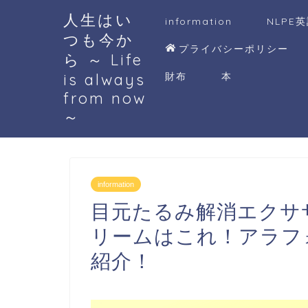
人生はい
information
NLPE
つも今か
プライバシーポリシー
ら ～ Life
is always
財布
本
from now
～
information
目元たるみ解消エクサ
リームはこれ！アラフォ
紹介！