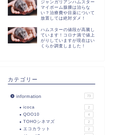
ジャンガリアンハムスター
マイボーム腺腫は治らな
い？治療費や目薬について
放置しては絶対ダメ！
ハムスターの値段が高騰し
ています！コロナ渦で値上
がりしていますが現在はい
くらか調査しました！
カテゴリー
information
73
icoca
2
QOO10
4
TOHOシネマズ
2
エコカラット
2