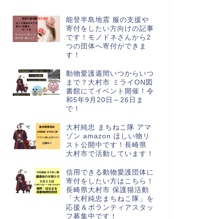
能登半島地震 服の支援や
寄付をしたい方向けの記事
です！モノドネさんから2
つの団体へ寄付ができま
す！
動物愛護週間いつからいつ
まで？大村市 ミライON図
書館にてイベント開催！令
和5年9月20日～26日ま
で！
大村純忠 まちねこ隊 アマ
ゾン amazon ほしい物リ
スト公開中です！長崎県
大村市で活動しています！
信用できる動物愛護団体に
寄付をしたい方はこちら！
長崎県大村市 保護猫活動
「大村純忠まちねこ隊」を
応援＆ボランティアスタッ
フ募集中です！