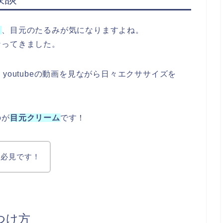
と
、目元のたるみが気になりますよね。
なってきました。
youtubeの動画を見ながら日々エクササイズを
のが
目元クリーム
です！
方必見です！
つけ方